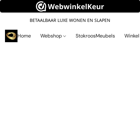
BETAALBAAR LUXE WONEN EN SLAPEN
Home
Webshop
StokroosMeubels
Winke