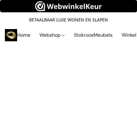
BETAALBAAR LUXE WONEN EN SLAPEN
Home
Webshop
StokroosMeubels
Winke