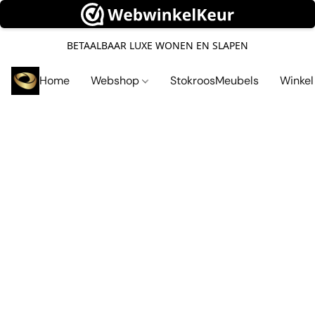
BETAALBAAR LUXE WONEN EN SLAPEN
Home
Webshop
StokroosMeubels
Winke