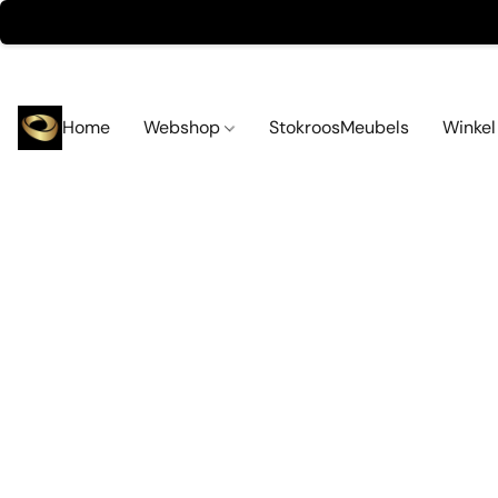
Home
Webshop
StokroosMeubels
Winke