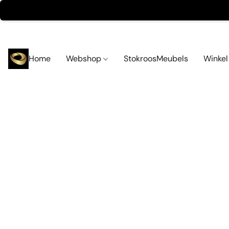
Home
Webshop
StokroosMeubels
Winke