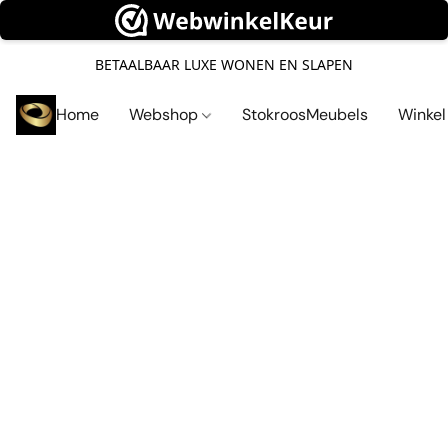
BETAALBAAR LUXE WONEN EN SLAPEN
Home
Webshop
StokroosMeubels
Winke