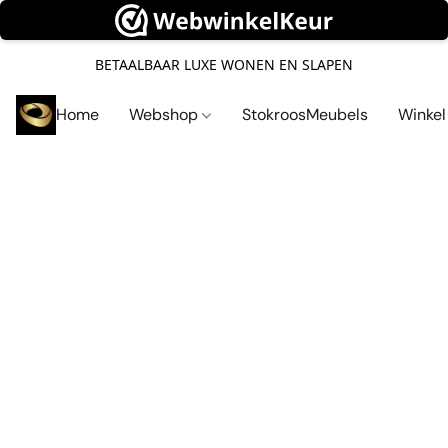
BETAALBAAR LUXE WONEN EN SLAPEN
Home
Webshop
StokroosMeubels
Winke