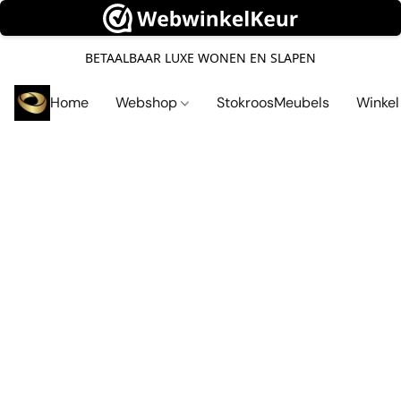
BETAALBAAR LUXE WONEN EN SLAPEN
Home
Webshop
StokroosMeubels
Winke