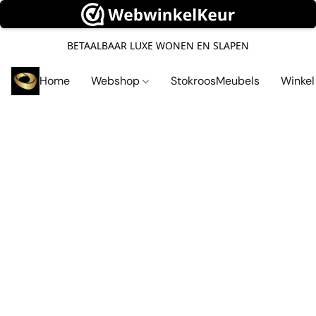
BETAALBAAR LUXE WONEN EN SLAPEN
Home
Webshop
StokroosMeubels
Winke