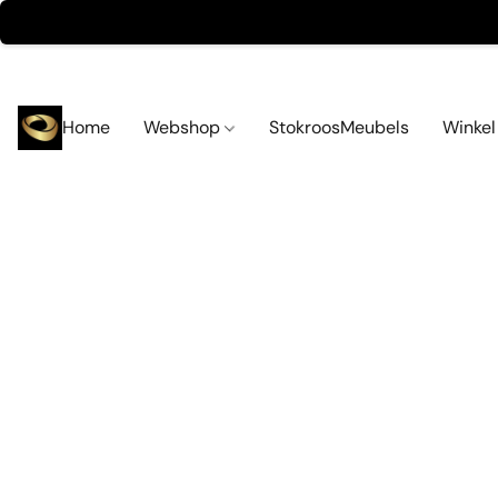
Home
Webshop
StokroosMeubels
Winke