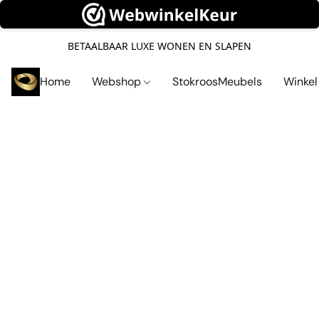
BETAALBAAR LUXE WONEN EN SLAPEN
Home
Webshop
StokroosMeubels
Winke