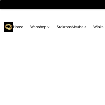
Home
Webshop
StokroosMeubels
Winke