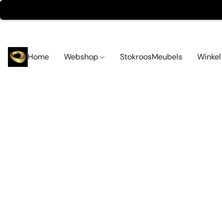
Home
Webshop
StokroosMeubels
Winke