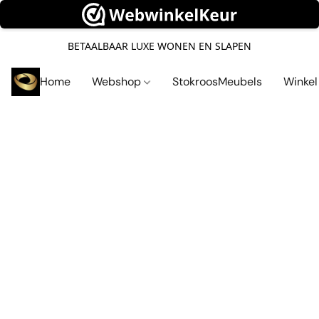
BETAALBAAR LUXE WONEN EN SLAPEN
Home
Webshop
StokroosMeubels
Winke