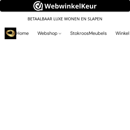
BETAALBAAR LUXE WONEN EN SLAPEN
Home
Webshop
StokroosMeubels
Winke