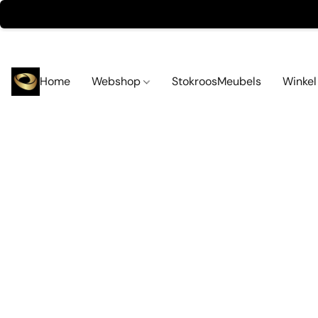
Home
Webshop
StokroosMeubels
Winke