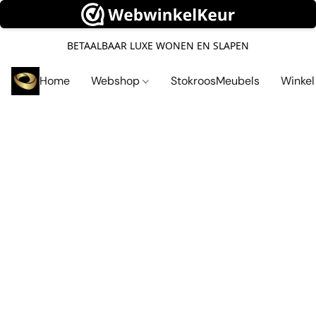
BETAALBAAR LUXE WONEN EN SLAPEN
Home
Webshop
StokroosMeubels
Winke