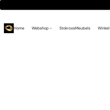
Home
Webshop
StokroosMeubels
Winke