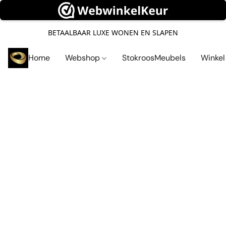
BETAALBAAR LUXE WONEN EN SLAPEN
Home
Webshop
StokroosMeubels
Winke