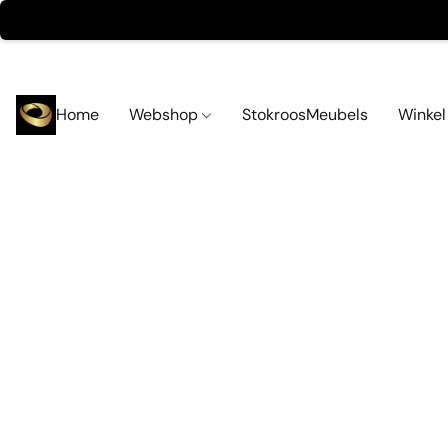
Home
Webshop
StokroosMeubels
Winke