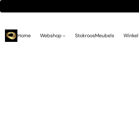
Home
Webshop
StokroosMeubels
Winke