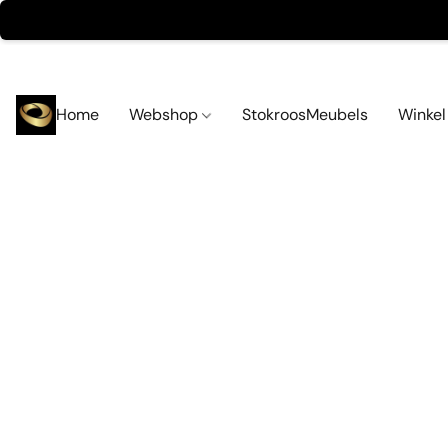
Home
Webshop
StokroosMeubels
Winke