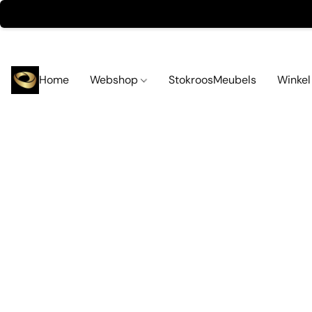
Home
Webshop
StokroosMeubels
Winke