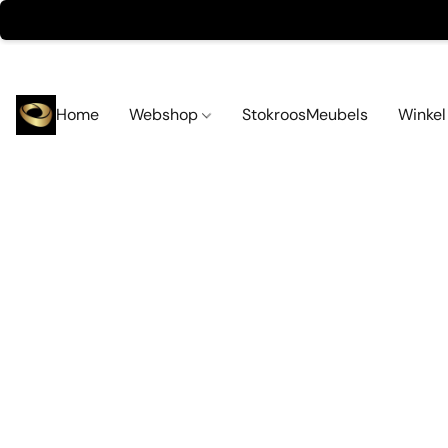
Home
Webshop
StokroosMeubels
Winke