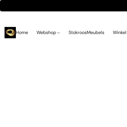
Home
Webshop
StokroosMeubels
Winke