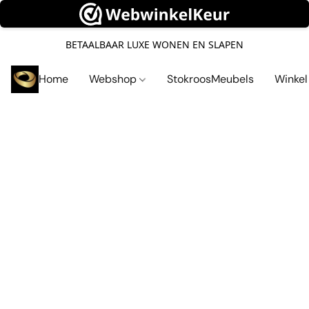
BETAALBAAR LUXE WONEN EN SLAPEN
Home
Webshop
StokroosMeubels
Winke