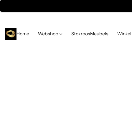
Home
Webshop
StokroosMeubels
Winke