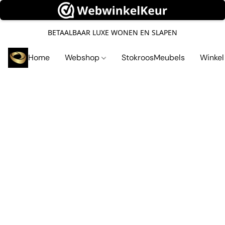
BETAALBAAR LUXE WONEN EN SLAPEN
Home
Webshop
StokroosMeubels
Winke