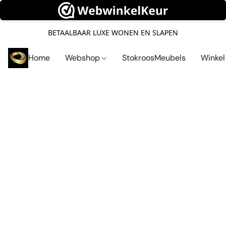
BETAALBAAR LUXE WONEN EN SLAPEN
Home
Webshop
StokroosMeubels
Winke