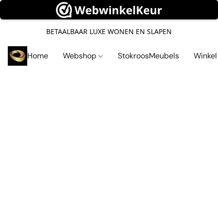
BETAALBAAR LUXE WONEN EN SLAPEN
Home
Webshop
StokroosMeubels
Winke