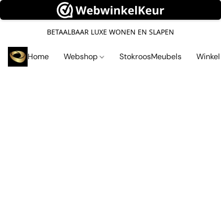
BETAALBAAR LUXE WONEN EN SLAPEN
Home
Webshop
StokroosMeubels
Winke