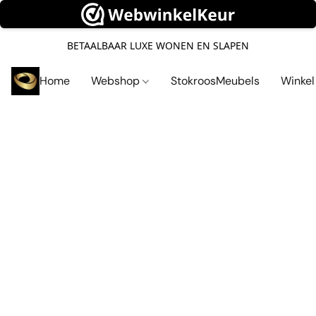
BETAALBAAR LUXE WONEN EN SLAPEN
Home
Webshop
StokroosMeubels
Winke