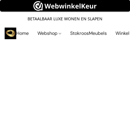
BETAALBAAR LUXE WONEN EN SLAPEN
Home
Webshop
StokroosMeubels
Winke