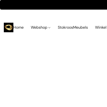
Home
Webshop
StokroosMeubels
Winke