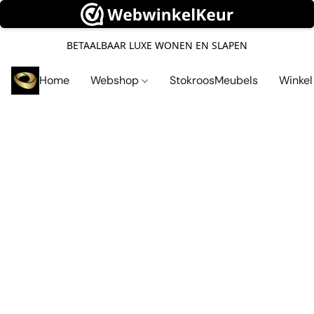
BETAALBAAR LUXE WONEN EN SLAPEN
Home
Webshop
StokroosMeubels
Winke