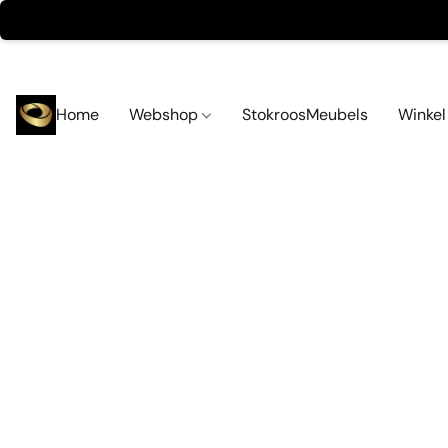
Home
Webshop
StokroosMeubels
Winke