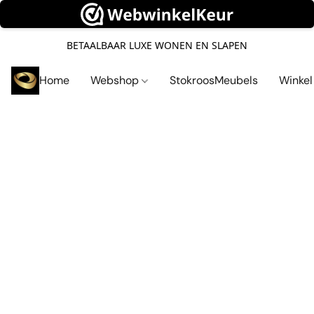
BETAALBAAR LUXE WONEN EN SLAPEN
Home
Webshop
StokroosMeubels
Winke