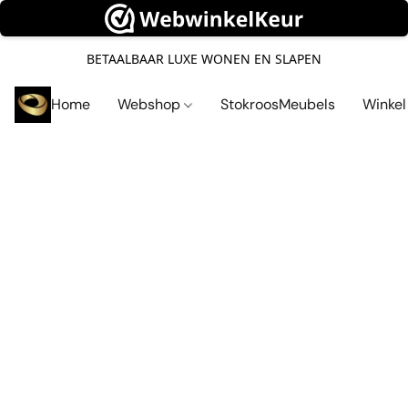
BETAALBAAR LUXE WONEN EN SLAPEN
Home
Webshop
StokroosMeubels
Winke