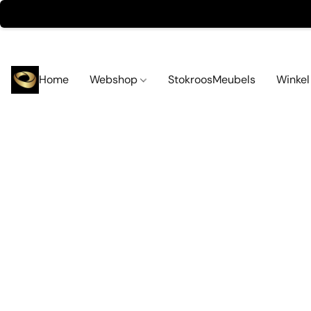
Home
Webshop
StokroosMeubels
Winke