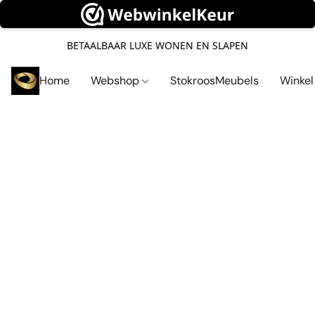
BETAALBAAR LUXE WONEN EN SLAPEN
Home
Webshop
StokroosMeubels
Winke