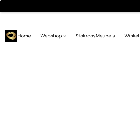
Home
Webshop
StokroosMeubels
Winke