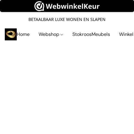
BETAALBAAR LUXE WONEN EN SLAPEN
Home
Webshop
StokroosMeubels
Winke