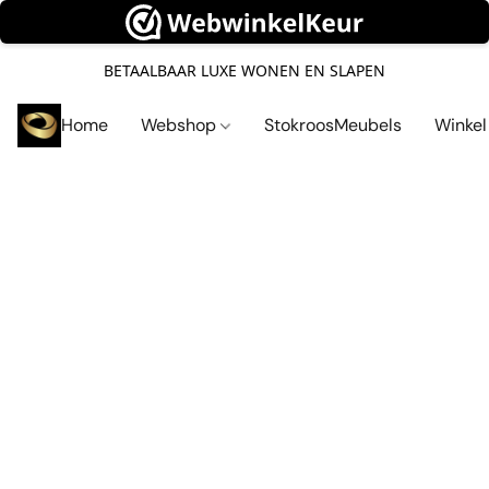
BETAALBAAR LUXE WONEN EN SLAPEN
Home
Webshop
StokroosMeubels
Winke