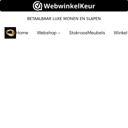
BETAALBAAR LUXE WONEN EN SLAPEN
Home
Webshop
StokroosMeubels
Winke