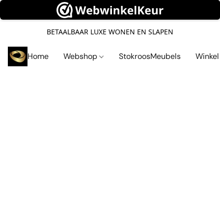
BETAALBAAR LUXE WONEN EN SLAPEN
Home
Webshop
StokroosMeubels
Winke