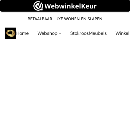
BETAALBAAR LUXE WONEN EN SLAPEN
Home
Webshop
StokroosMeubels
Winke