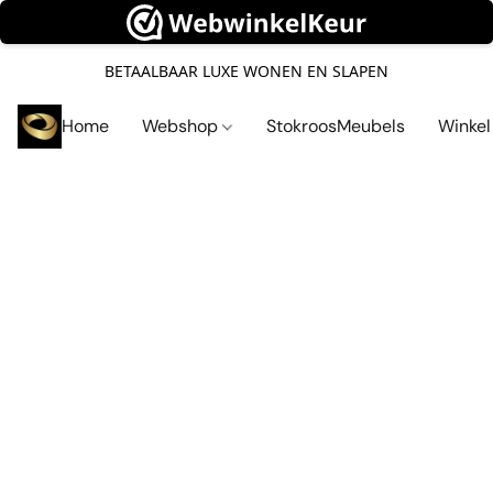
BETAALBAAR LUXE WONEN EN SLAPEN
Home
Webshop
StokroosMeubels
Winke