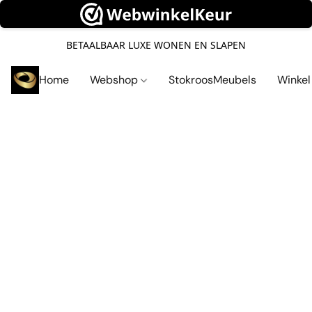
BETAALBAAR LUXE WONEN EN SLAPEN
Home
Webshop
StokroosMeubels
Winke