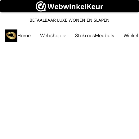
BETAALBAAR LUXE WONEN EN SLAPEN
Home
Webshop
StokroosMeubels
Winke