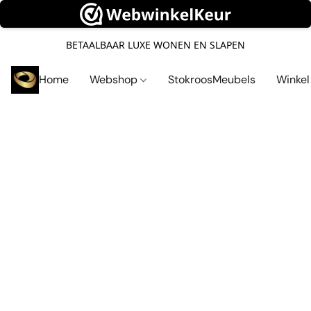
BETAALBAAR LUXE WONEN EN SLAPEN
Home
Webshop
StokroosMeubels
Winke